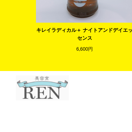
キレイラディカル＋ ナイトアンドデイエ
センス
6,600円